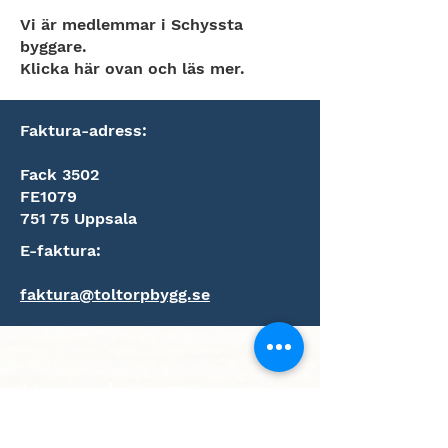
Vi är medlemmar i Schyssta
byggare.
Klicka här ovan och läs mer.
Faktura-adress:
Fack 3502
FE1079
751 75 Uppsala
E-faktura:
faktura@toltorpbygg.se
Kontakt
Har du andra frågor än offertförfrågningar?