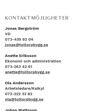
KONTAKTMÖJLIGHETER
Jonas Bergström
VD
073-435 92 04
jonas@toltorpbygg.se
Anette Eriksson
Ekonomi och administration
073-263 42 61
anette@toltorpbygg.se
Ola Andersson
Arbetsledare/Kalkyl
072-222 33 82
ola@toltorpbygg.se
Johan Mattsson