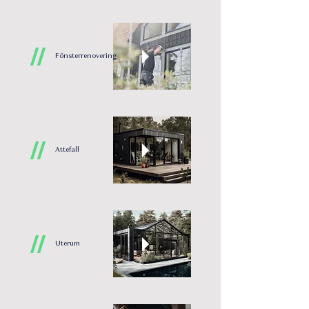
//
Fönsterrenovering
//
Attefall
//
Uterum