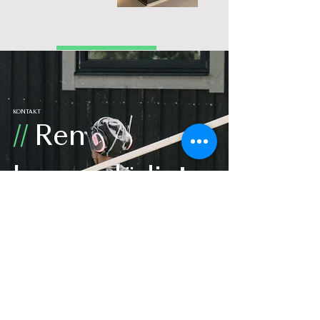
KONTAKT
//
Ren
byggarglädje!
Med oss på Toltorp Bygg kan du känna dig
trygg. Vi står för kvalitet, erfarenhet och den
personliga relationen som gör skillnad.
Kontakta oss idag, så börjar vi bygga på dina
drömmar tillsammans.
Läs mer