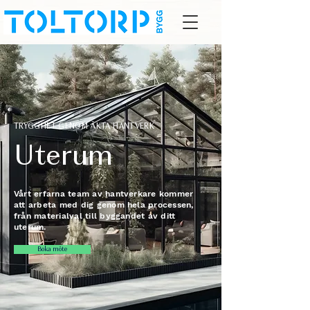
TRYGGHET GENOM ÄKTA HANTVERK
Uterum
Vårt erfarna team av hantverkare kommer
att arbeta med dig genom hela processen,
från materialval till byggandet av ditt
uterum.
Boka möte