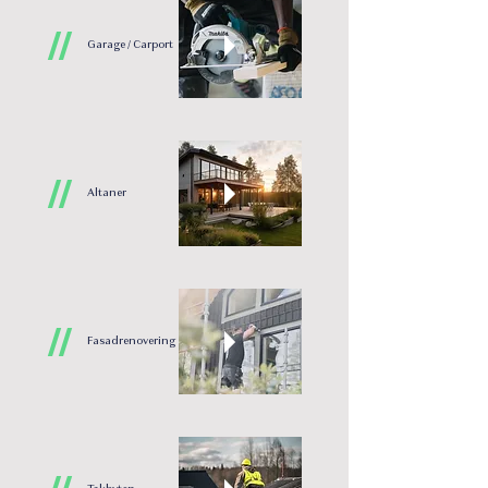
//
Garage / Carport
//
Altaner
//
Fasadrenovering