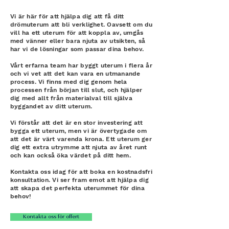
Vi är här för att hjälpa dig att få ditt
drömuterum att bli verklighet. Oavsett om du
vill ha ett uterum för att koppla av, umgås
med vänner eller bara njuta av utsikten, så
har vi de lösningar som passar dina behov.
Vårt erfarna team har byggt uterum i flera år
och vi vet att det kan vara en utmanande
process. Vi finns med dig genom hela
processen från början till slut, och hjälper
dig med allt från materialval till själva
byggandet av ditt uterum.
Vi förstår att det är en stor investering att
bygga ett uterum, men vi är övertygade om
att det är värt varenda krona. Ett uterum ger
dig ett extra utrymme att njuta av året runt
och kan också öka värdet på ditt hem.
Kontakta oss idag för att boka en kostnadsfri
konsultation. Vi ser fram emot att hjälpa dig
att skapa det perfekta uterummet för dina
behov!
Kontakta oss för offert