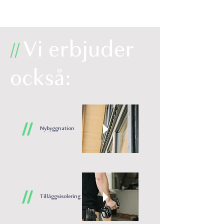
Vi erbjuder
//
också:
//
Nybyggnation
//
Tilläggsisolering