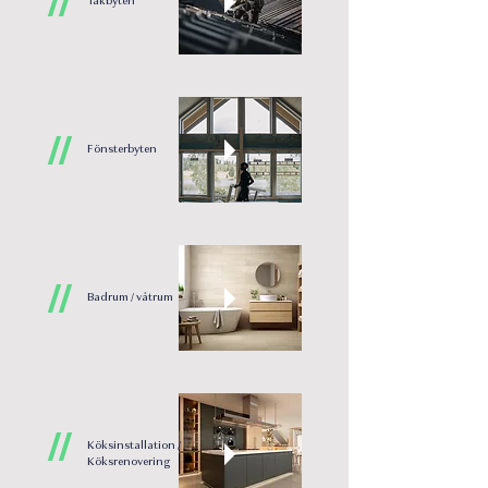
//
Takbyten
//
Fönsterbyten
//
Badrum / våtrum
//
Köksinstallation /
Köksrenovering