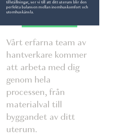
tillställningar, ser vi till att ditt uterum blir den
perfekta balansen mellan inomhuskomfort och
utomhuskänsla.
Vårt erfarna team av
hantverkare kommer
att arbeta med dig
genom hela
processen, från
materialval till
byggandet av ditt
uterum.